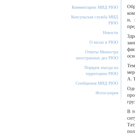
Обр
Комментарии МИД РЮО
ком
Консульская служба МИД
и, 
РЮО
пре
Новости
Здр
О визах в РЮО
заи
фак
Ответы Министра
осн
иностранных дел РЮО
Тем
Порядок въезда на
мер
территорию РЮО
А. 
Сообщения МИД РЮО
Одн
Фотогалерея
про
гру
В т
сит
Та
пол