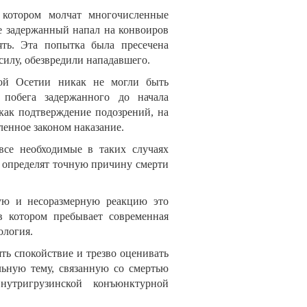
 котором молчат многочисленные
е задержанный напал на конвоиров
ять. Эта попытка была пресечена
силу, обезвредили нападавшего.
ой Осетии никак не могли быть
 побега задержанного до начала
 как подтверждение подозрений, на
ленное законом наказание.
се необходимые в таких случаях
 определят точную причину смерти
вую и несоразмерную реакцию это
в котором пребывает современная
ология.
ять спокойствие и трезво оценивать
ельную тему, связанную со смертью
нутригрузинской конъюнктурной