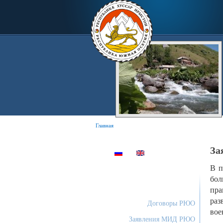
Главная
За
В п
бол
пр
раз
Договоры РЮО
вое
Заявления МИД РЮО