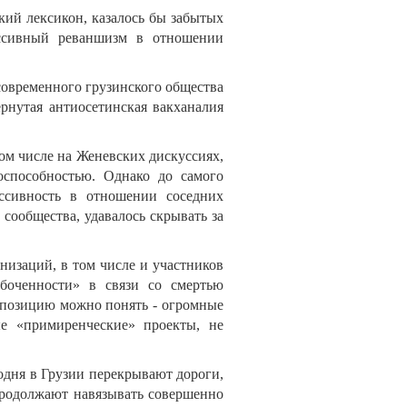
кий лексикон, казалось бы забытых
ессивный реваншизм в отношении
современного грузинского общества
рнутая антиосетинская вакханалия
ом числе на Женевских дискуссиях,
оспособностью. Однако до самого
ессивность в отношении соседних
 сообщества, удавалось скрывать за
низаций, в том числе и участников
абоченности» в связи со смертью
 позицию можно понять - огромные
ые «примиренческие» проекты, не
одня в Грузии перекрывают дороги,
продолжают навязывать совершенно