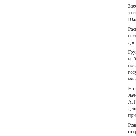
Зде
экс
Южн
Рас
и е
дос
Гру
и б
пос
гос
мас
На 
Жен
А.Т
ден
при
Реа
отк