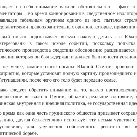
ащает на себя внимание важное обстоятельство – факт, о
ментаторы – во время конвоирования в следственном изолятор
завладев табельным оружием одного из них, пытался стрел
дставителями правоохранительных органов, которые, применив 
авый смысл подсказывает весьма важную деталь - в Южн
нтересованы в таком исходе событий, поскольку попытка
тического производства следствия обоснованно расценивается
овании которых он был задержан и должен был понести установ
 не менее, компетентные органы Южной Осетии проводят в
оприятия, которые установят полную картину произошедшего и
Татунашвили, после чего его тело будет передано семье.
ако следует обратить внимание на то, какую противоречи
исшествие вызвало в Грузии, обнажив реальное состояние, 
зинская внутренняя и внешняя политика, ее государственная иде
о время как одна часть грузинского общества призывает сохран
уацию, другая беззастенчиво использует эту весьма чувствит
тунашвили, для улучшения собственного рейтинга во в
итической борьбе.