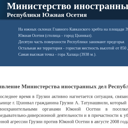
Министерство иностранны
Республики Южная Осетия
На южных склонах Главного Кавказского хребта на площади 3
Южная Осетия (столица - город Цхинвал).
Десятую часть поверхности Республики занимают предгорья.
Остальная же территория - гористая местность высотой от 850
Самая высокая точка - гора Халаца (3938 м.).
явление Министерства иностранных дел Респу
оследнее время в Грузии активно нагнетается ситуация, связа
ьнице г. Цхинвал гражданина Грузии А. Татунашвили, который 
авоохранительными органами Южной Осетии в поселк
ведывательно-диверсионной деятельности и в причастности к 
нной агрессии Грузии против Южной Осетии в августе 2008 года