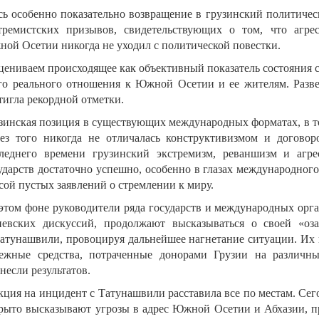
сь особенно показательно возвращение в грузинский политичес
тремистских призывов, свидетельствующих о том, что агр
ой Осетии никогда не уходил с политической повестки.
цениваем происходящее как объективный показатель состояния 
го реального отношения к Южной Осетии и ее жителям. Разве
тигла рекордной отметки.
зинская позиция в существующих международных форматах, в т
ез того никогда не отличалась конструктивизмом и договор
леднего времени грузинский экстремизм, реваншизм и агр
ударств достаточно успешно, особенно в глазах международного
сой пустых заявлений о стремлении к миру.
этом фоне руководители ряда государств и международных орга
евских дискуссий, продолжают высказываться о своей «оз
атунашвили, провоцируя дальнейшее нагнетание ситуации. Их
ежные средства, потраченные донорами Грузии на различн
несли результатов.
кция на инцидент с Татунашвили расставила все по местам. Сег
рыто высказывают угрозы в адрес Южной Осетии и Абхазии, 